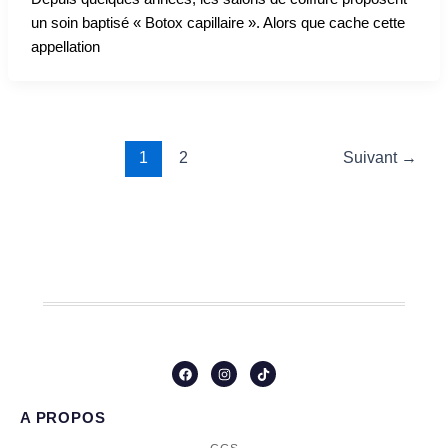
un soin baptisé « Botox capillaire ». Alors que cache cette
appellation
1
2
Suivant
→
F
I
T
a
n
i
c
s
k
e
t
t
A PROPOS
b
a
o
o
g
k
o
r