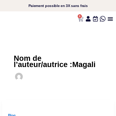
Aller
Paiement
possible en
3X sans frais​
au
contenu
0
Panier
L’UNIVERS ANS
VOS C
NOS P
NOS RI
Nom de
l’auteur/autrice :Magali
Blog