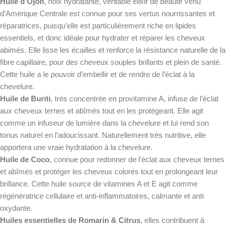
Huile d’Ojon
, noix hydratante, véritable élixir de beauté venu
d’Amérique Centrale est connue pour ses vertus nourrissantes et
réparatrices, puisqu’elle est particulièrement riche en lipides
essentiels, et donc idéale pour hydrater et réparer les cheveux
abimés. Elle lisse les écailles et renforce la résistance naturelle de la
fibre capillaire, pour des cheveux souples brillants et plein de santé.
Cette huile a le pouvoir d’embellir et de rendre de l’éclat à la
chevelure.
Huile de Buriti
, très concentrée en provitamine A, infuse de l’éclat
aux cheveux ternes et abîmés tout en les protégeant. Elle agit
comme un infuseur de lumière dans la chevelure et lui rend son
tonus naturel en l’adoucissant. Naturellement très nutritive, elle
apportera une vraie hydratation à la chevelure.
Huile de Coco
, connue pour redonner de l’éclat aux cheveux ternes
et abîmés et protéger les cheveux colorés tout en prolongeant leur
brillance. Cette huile source de vitamines A et E agit comme
régénératrice cellulaire et anti-inflammatoires, calmante et anti
oxydante.
Huiles essentielles de Romarin & Citrus
, elles contribuent à