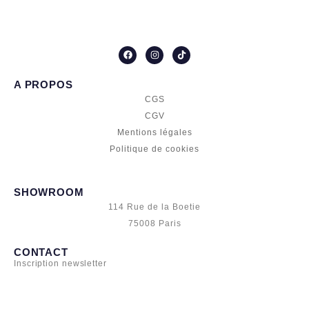
F
I
T
a
n
i
c
s
k
e
t
t
A PROPOS
b
a
o
o
g
k
CGS
o
r
k
a
CGV
m
Mentions légales
Politique de cookies
SHOWROOM
114 Rue de la Boetie
75008 Paris
CONTACT
Inscription newsletter