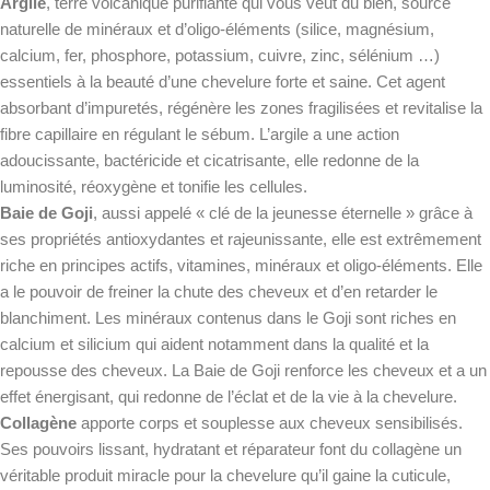
Argile
, terre volcanique purifiante qui vous veut du bien, source
naturelle de minéraux et d’oligo-éléments (silice, magnésium,
calcium, fer, phosphore, potassium, cuivre, zinc, sélénium …)
essentiels à la beauté d’une chevelure forte et saine. Cet agent
absorbant d’impuretés, régénère les zones fragilisées et revitalise la
fibre capillaire en régulant le sébum. L’argile a une action
adoucissante, bactéricide et cicatrisante, elle redonne de la
luminosité, réoxygène et tonifie les cellules.
Baie de Goji
,
aussi appelé « clé de la jeunesse éternelle » grâce à
ses propriétés antioxydantes et rajeunissante, elle est extrêmement
riche en principes actifs, vitamines, minéraux et oligo-éléments. Elle
a le pouvoir de freiner la chute des cheveux et d’en retarder le
blanchiment. Les minéraux contenus dans le Goji sont riches en
calcium et silicium qui aident notamment dans la qualité et la
repousse des cheveux. La Baie de Goji renforce les cheveux et a un
effet énergisant, qui redonne de l’éclat et de la vie à la chevelure.
Collagène
apporte corps et souplesse aux cheveux sensibilisés.
Ses pouvoirs lissant, hydratant et réparateur font du collagène un
véritable produit miracle pour la chevelure qu’il gaine la cuticule,