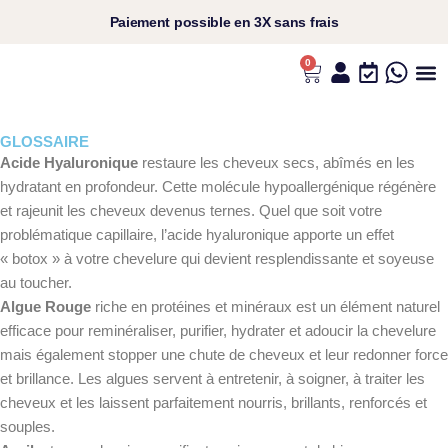
Aller
Paiement
possible en
3X sans frais​
au
contenu
0
Panier
L’UNIVERS ANS
VOS C
NOS P
NOS RI
GLOSSAIRE
Acide Hyaluronique
restaure les cheveux secs, abîmés en les
hydratant en profondeur. Cette molécule hypoallergénique régénère
et rajeunit les cheveux devenus ternes. Quel que soit votre
problématique capillaire, l’acide hyaluronique apporte un effet
« botox » à votre chevelure qui devient resplendissante et soyeuse
au toucher.
Algue Rouge
riche en protéines et minéraux est un élément naturel
efficace pour reminéraliser, purifier, hydrater et adoucir la chevelure
mais également stopper une chute de cheveux et leur redonner force
et brillance. Les algues servent à entretenir, à soigner, à traiter les
cheveux et les laissent parfaitement nourris, brillants, renforcés et
souples.