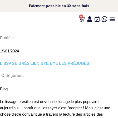
Aller
Paiement
possible en
3X sans frais​
au
contenu
0
Panier
L’UNIVERS ANS
VOS C
NOS P
NOS RI
Publié le :
19/01/2024
LISSAGE BRÉSILIEN BYE BYE LES PRÉJUGÉS !
Catégories
:
Blog
Le lissage brésilien est devenu le lissage le plus populaire
aujourd’hui. Il paraît que l’essayer c’est l’adopter ! Mais c’est une
chose d’être convaincue à travers la lecture des articles des