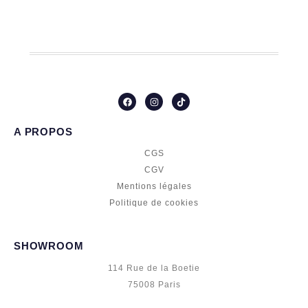
F
I
T
a
n
i
c
s
k
e
t
t
A PROPOS
b
a
o
o
g
k
o
r
CGS
k
a
m
CGV
Mentions légales
Politique de cookies
SHOWROOM
114 Rue de la Boetie
75008 Paris