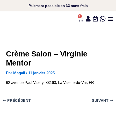
Aller
Paiement
possible en
3X sans frais​
au
contenu
0
Panier
L’UNIVERS ANS
VOS C
NOS P
NOS RI
Crème Salon – Virginie
Mentor
Par
Magali
/
11 janvier 2025
62 avenue Paul Valery, 83160, La Valette-du-Var, FR
PRÉCÉDENT
SUIVANT