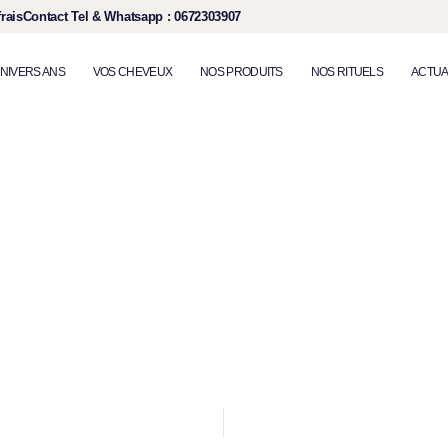
rais​
Contact Tel & Whatsapp
: 0672303907​
UNIVERS ANS
VOS CHEVEUX
NOS PRODUITS
NOS RITUELS
ACTUA