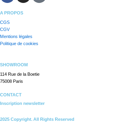
c
s
k
e
t
t
A PROPOS
b
a
o
CGS
o
g
k
CGV
o
r
Mentions légales
k
a
Politique de cookies
m
SHOWROOM
114 Rue de la Boetie
75008 Paris
CONTACT
Inscription newsletter
2025 Copyright. All Rights Reserved