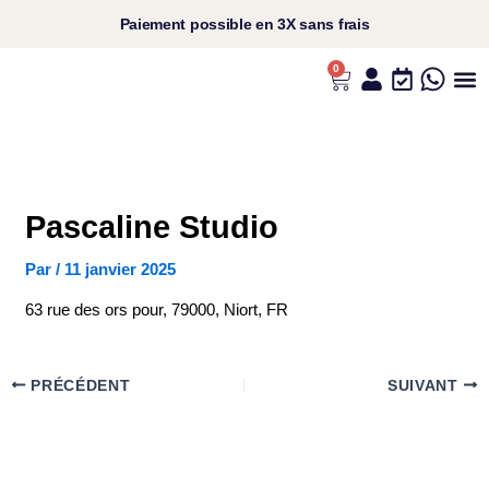
Aller
Paiement
possible en
3X sans frais​
au
contenu
0
Panier
L’UNIVERS ANS
VOS C
NOS P
NOS RI
Pascaline Studio
Par
/
11 janvier 2025
63 rue des ors pour, 79000, Niort, FR
PRÉCÉDENT
SUIVANT