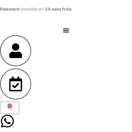
Aller
Paiement
possible en
3X sans frais​
au
contenu
0
Panier