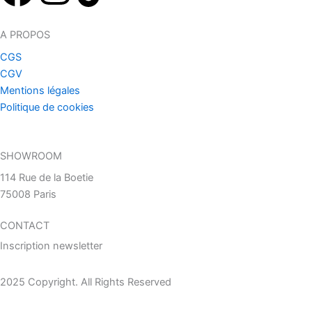
a
n
i
A PROPOS
c
s
k
CGS
CGV
e
t
t
Mentions légales
Politique de cookies
b
a
o
o
g
k
SHOWROOM
114 Rue de la Boetie
o
r
75008 Paris
k
a
CONTACT
Inscription newsletter
m
2025 Copyright. All Rights Reserved