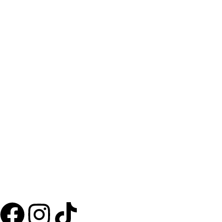
F
I
T