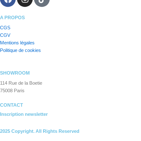
a
n
i
c
s
k
e
t
t
A PROPOS
b
a
o
CGS
o
g
k
CGV
o
r
Mentions légales
k
a
Politique de cookies
m
SHOWROOM
114 Rue de la Boetie
75008 Paris
CONTACT
Inscription newsletter
2025 Copyright. All Rights Reserved