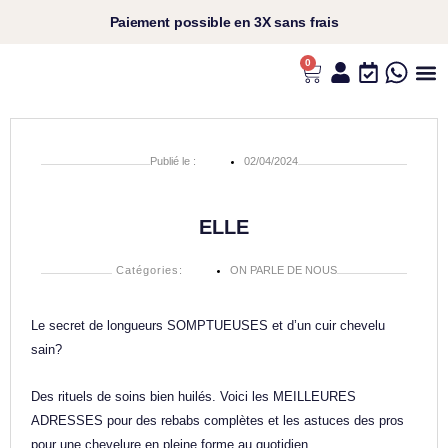
Aller
Paiement
possible en
3X sans frais​
au
contenu
0
Panier
L’UNIVERS ANS
VOS C
NOS P
NOS RI
Publié le :
02/04/2024
ELLE
Catégories
:
ON PARLE DE NOUS
Le secret de longueurs SOMPTUEUSES et d’un cuir chevelu
sain?
Des rituels de soins bien huilés. Voici les MEILLEURES
ADRESSES pour des rebabs complètes et les astuces des pros
pour une chevelure en pleine forme au quotidien.