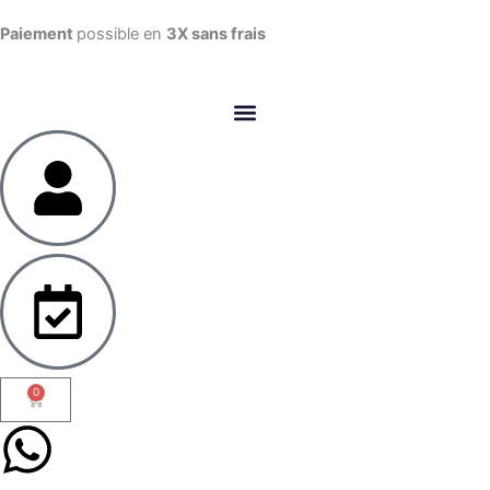
Aller
Paiement
possible en
3X sans frais​
au
contenu
0
Panier