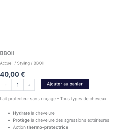
BBOil
Accueil
/
Styling
/ BBOil
40,00
€
quantité
Ajouter au panier
-
+
de
BBOil
Lait protecteur sans rinçage – Tous types de cheveux.
Hydrate
la chevelure
Protège
la chevelure des agressions extérieures
Action
thermo-protectrice