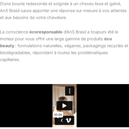
D’une boucle redessinée et soignée à un cheveu lisse et gainé,
AnS Brasil saura apporter une réponse sur mesure à vos attentes
et aux besoins de votre chevelure.
La conscience
écoresponsable
d’AnS Brasil a toujours été le
moteur pour vous offrir une large gamme de produits
éco
beauty
: formulations naturelles, véganes, packagings recyclés et
biodégradables, répondant à toutes les problématiques
capillaires.