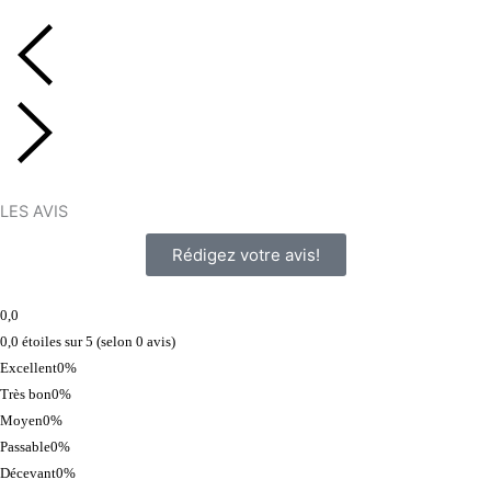
LES AVIS
Rédigez votre avis!
0,0
0,0 étoiles sur 5 (selon 0 avis)
Excellent
0%
Très bon
0%
Moyen
0%
Passable
0%
Décevant
0%