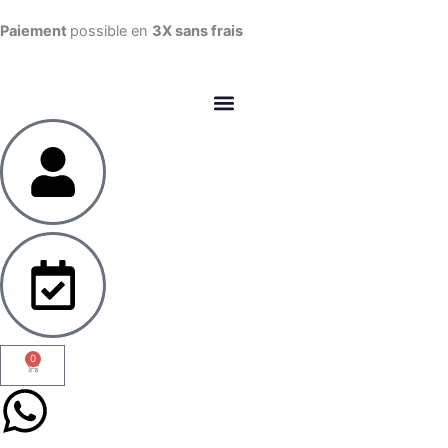
Aller
Paiement
possible en
3X sans frais​
au
contenu
0
Panier