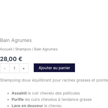
Bain Agrumes
Accueil
/
Shampoo
/ Bain Agrumes
28,00
€
quantité
Ajouter au panier
-
+
de
Bain
Shampoing doux équilibrant pour racines grasses et pointe
Agrumes
Assainit
le cuir chevelu des pellicules
Purifie
les cuirs chevelus à tendance grasse
Lave en douceur
le cheveu