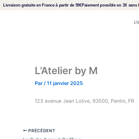
Aller
Livraison gratuite
en France à partir de 59€
Paiement
possible en
3X sans f
au
contenu
L’
L’Atelier by M
Par
/
11 janvier 2025
123 avenue Jean Lolive, 93500, Pantin, FR
PRÉCÉDENT