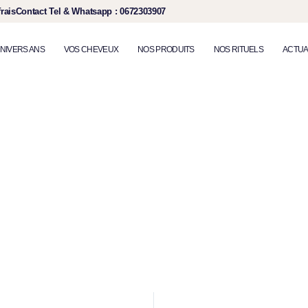
rais​
Contact Tel & Whatsapp
: 0672303907​
UNIVERS ANS
VOS CHEVEUX
NOS PRODUITS
NOS RITUELS
ACTUA