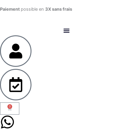
Aller
Paiement
possible en
3X sans frais​
au
contenu
0
Panier