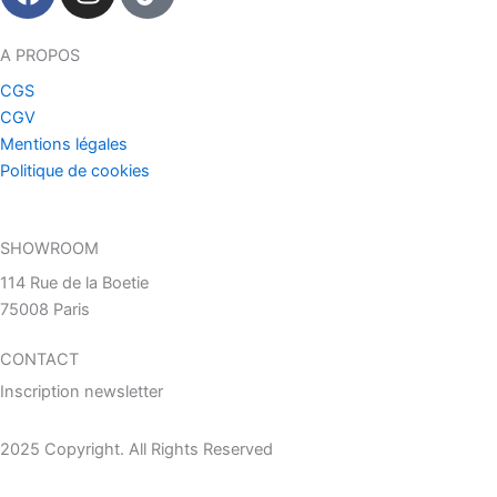
a
n
i
c
s
k
e
t
t
A PROPOS
b
a
o
CGS
o
g
k
CGV
o
r
Mentions légales
k
a
Politique de cookies
m
SHOWROOM
114 Rue de la Boetie
75008 Paris
CONTACT
Inscription newsletter
2025 Copyright. All Rights Reserved